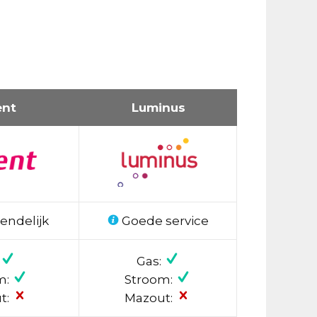
ent
Luminus
endelijk
Goede service
Gas:
m:
Stroom:
t:
Mazout: