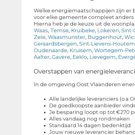
Welke energiemaatschappijen zijn er 
voor elke gemeente compleet anders zi
Hierna heb je de keuze uit de woonpl
Waas
,
Temse
,
Kruibeke
,
Lokeren
,
Sint-
Zele
,
Waasmunster
,
Buggenhout
,
Wic
Geraardsbergen
,
Sint-Lievens-Houtem
Oudenaarde
,
Kruisem
,
Wortegem-Pe
Aalter
,
Gavere
,
Eeklo
,
Lievegem
,
Ever
Overstappen van energieleveranci
In de omgeving Oost Vlaanderen energi
Alle landelijke leveranciers (o
De goedkoopste aanbieder vinden
Je besparing loopt op tot €270 pe
Alles vandaag nog rondmaken
Standaard 14 dagen bedenktijd
Jouw nieuwe leverancier behand