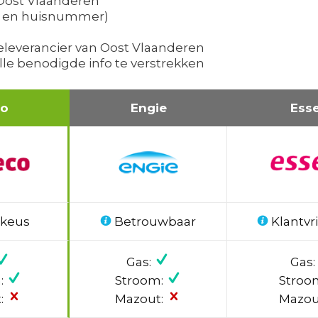
 Oost Vlaanderen
es en huisnummer)
eleverancier van Oost Vlaanderen
alle benodigde info te verstrekken
co
Engie
Ess
 keus
Betrouwbaar
Klantvri
Gas:
Gas:
:
Stroom:
Stroo
:
Mazout:
Mazou