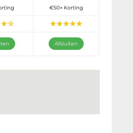
orting
€50+ Korting
iten
Afsluiten