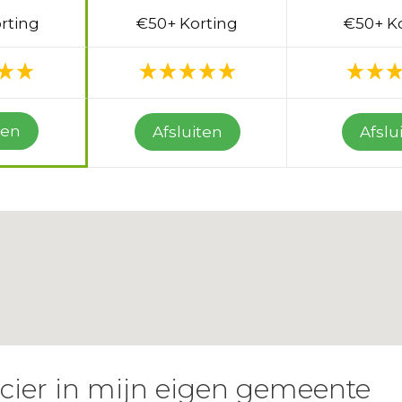
rting
€50+ Korting
€50+ K
ten
Afsluiten
Afslu
ncier in mijn eigen gemeente