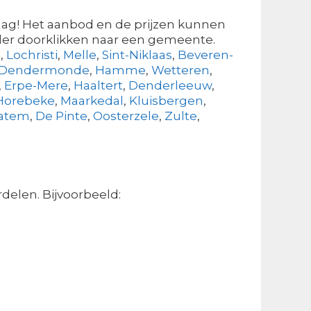
aag! Het aanbod en de prijzen kunnen
nder doorklikken naar een gemeente.
n
,
Lochristi
,
Melle
,
Sint-Niklaas
,
Beveren-
Dendermonde
,
Hamme
,
Wetteren
,
,
Erpe-Mere
,
Haaltert
,
Denderleeuw
,
Horebeke
,
Maarkedal
,
Kluisbergen
,
Latem
,
De Pinte
,
Oosterzele
,
Zulte
,
delen. Bijvoorbeeld: