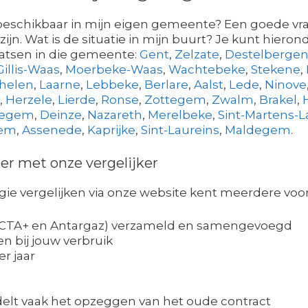
beschikbaar in mijn eigen gemeente? Een goede vr
jn. Wat is de situatie in mijn buurt? Je kunt hiero
aatsen in die gemeente:
Gent
,
Zelzate
,
Destelberge
Gillis-Waas
,
Moerbeke-Waas
,
Wachtebeke
,
Stekene
,
helen
,
Laarne
,
Lebbeke
,
Berlare
,
Aalst
,
Lede
,
Ninove
,
Herzele
,
Lierde
,
Ronse
,
Zottegem
,
Zwalm
,
Brakel
,
tegem
,
Deinze
,
Nazareth
,
Merelbeke
,
Sint-Martens-
gem
,
Assenede
,
Kaprijke
,
Sint-Laureins
,
Maldegem
.
er met onze vergelijker
e vergelijken via onze website kent meerdere voor
.a OCTA+ en Antargaz) verzameld en samengevoegd
 bij jouw verbruik
r jaar
elt vaak het opzeggen van het oude contract