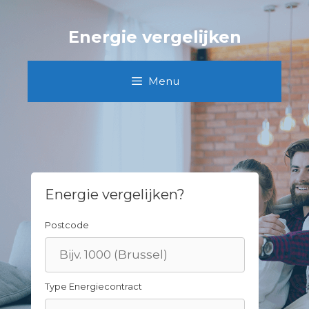
Skip
to
Energie vergelijken
content
Menu
Energie vergelijken?
Postcode
Type Energiecontract