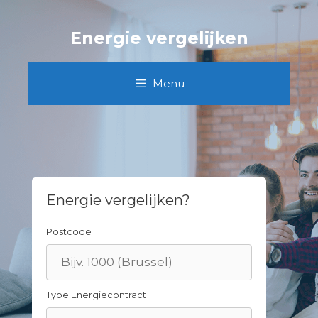
Skip
to
Energie vergelijken
content
Menu
Energie vergelijken?
Postcode
Type Energiecontract