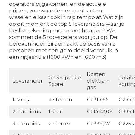
operators bijgekomen, en de actuele
prijzen, voorwaarden en contracten
wisselen elkaar ook in rap tempo af. Wat zijn
op dit moment de top 5 leveranciers waar je
beslist rekening mee moet houden? We
sommen de 5 top-spelers voor jou op! De
berekeningen zij gemaakt op basis van 2
personen met een gemiddeld verbruik in
een rijtjeshuis (1600 kWh en 1600 m3)
Kosten
Greenpeace
Totale
Leverancier
elektra +
Score
kortin
gas
1. Mega
4 sterren
€1.315,65
€255,
2. Luminus
1 ster
€1.1442,08
€335,1
3. Lampiris
2 sterren
€1.339,47
€225,