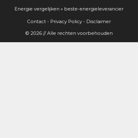
Energie vergelijken
»
beste-energieleverancier
Contact
-
Privacy Policy
-
Disclaimer
© 2026 // Alle rechten voorbehouden