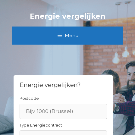
Skip
to
Energie vergelijken
content
Menu
Energie vergelijken?
Postcode
Type Energiecontract