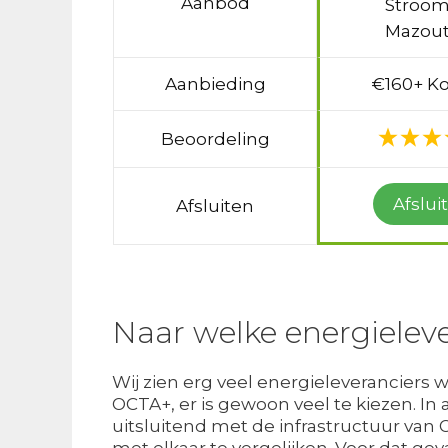
Aanbod
Stroom
Mazout
Aanbieding
€160+ Ko
Beoordeling
Afslui
Afsluiten
Naar welke energielev
Wij zien erg veel energieleveranciers 
OCTA+, er is gewoon veel te kiezen. In
uitsluitend met de infrastructuur van
met elkaar te vergelijken. Voor dat g