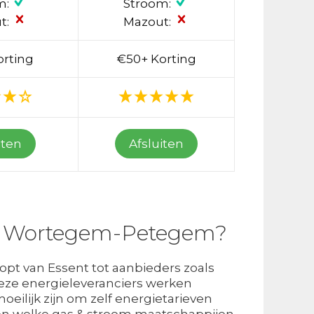
m:
Stroom:
t:
Mazout:
orting
€50+ Korting
iten
Afsluiten
 in Wortegem-Petegem?
opt van Essent tot aanbieders zoals
 Deze energieleveranciers werken
eilijk zijn om zelf energietarieven
jken welke gas & stroom maatschappijen