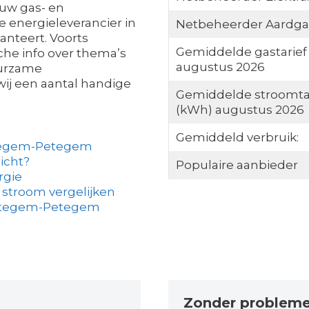
ouw gas- en
 energieleverancier in
Netbeheerder Aardga
nteert. Voorts
Gemiddelde gastarief
sche info over thema’s
augustus 2026
duurzame
ij een aantal handige
Gemiddelde stroomta
(kWh) augustus 2026
Gemiddeld verbruik:
rtegem-Petegem
licht?
Populaire aanbieder
rgie
 stroom vergelijken
ortegem-Petegem
Zonder problem