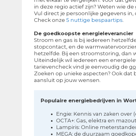
in deze regio actief zijn? Weten wie 
Vul direct je persoonlijke gegevens i
Check onze
5 nuttige bespaartips
.
De goedkoopste energieleverancier
Stroom en gas is bij iedereen hetzelfde.
stopcontact, en de warmwatervoorzien
hetzelfde. Bij een stroomstoring, dan wil
Uiteindelijk wil iedereen een energiele
tarievencheck vind je eenvoudig de
go
Zoeken op unieke aspecten? Ook dat bi
aansluit op jouw wensen.
Populaire energiebedrijven in W
Engie: Kennis van zaken over
OCTA+: Gas, elektra en mazou
Lampiris: Online meterstand
MEGA: de duurzaam goedkoper