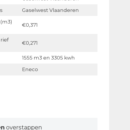
s
Gaselwest Vlaanderen
 (m3)
€0,371
rief
€0,271
1555 m3 en 3305 kwh
Eneco
en
overstappen