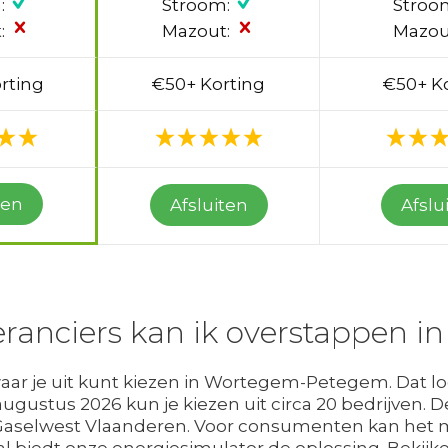
:
Stroom:
Stroo
:
Mazout:
Mazou
rting
€50+ Korting
€50+ K
ten
Afsluiten
Afslu
eranciers kan ik overstappen
waar je uit kunt kiezen in Wortegem-Petegem. Dat lo
 augustus 2026 kun je kiezen uit circa 20 bedrijven.
 Gaselwest Vlaanderen. Voor consumenten kan het mo
eval biedt onze energiesimulator de oplossing. Beki