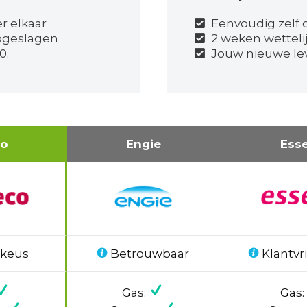
er elkaar
Eenvoudig zelf o
pgeslagen
2 weken wetteli
0.
Jouw nieuwe lev
co
Engie
Ess
 keus
Betrouwbaar
Klantvri
Gas:
Gas: