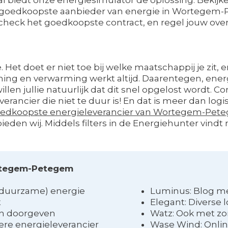
de goedkoopste aanbieder van energie in Wortegem-Pe
n, check het goedkoopste contract, en regel jouw ov
 Het doet er niet toe bij welke maatschappij je zit, 
ing en verwarming werkt altijd. Daarentegen, energ
len jullie natuurlijk dat dit snel opgelost wordt. Con
verancier die niet te duur is! En dat is meer dan lo
edkoopste energieleverancier van Wortegem-Pet
eden wij. Middels filters in de Energiehunter vin
ortegem-Petegem
 (duurzame) energie
Luminus: Blog me
t
Elegant: Diverse 
en doorgeven
Watz: Ook met z
e energieleverancier
Wase Wind: Onlin