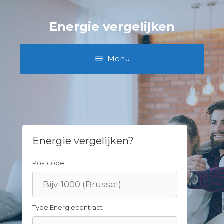
Skip
to
Energie vergelijken
content
Menu
Energie vergelijken?
Postcode
Type Energiecontract