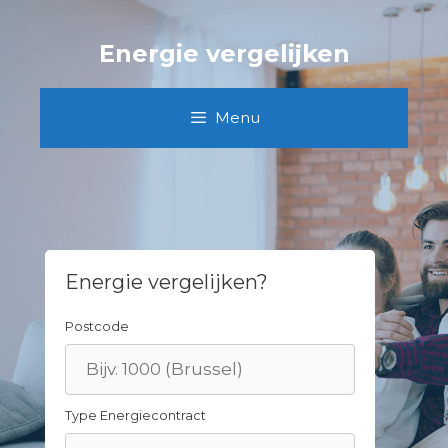
Skip
to
Energie vergelijken
content
Menu
Energie vergelijken?
Postcode
Type Energiecontract