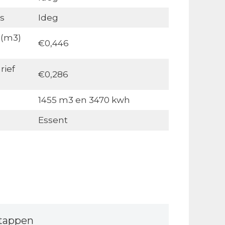
s
Ideg
 (m3)
€0,446
rief
€0,286
1455 m3 en 3470 kwh
Essent
tappen