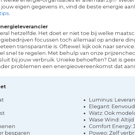
ug jouw eigen gegevens in, vind de beste energie aa
tips
.
nergieleverancier
veral hetzelfde. Het doet er niet toe bij welke maatscha
iebedrijven focussen toch allemaal op andere ding
teen transparantie is. Oftewel: kijk ook naar service
el snel te regelen. Met behulp van onze prijzenchec
nsluit bij jouw verbruik. Unieke behoeften? Dat is 
 zonder problemen een energieovereenkomst dat aan
tet
at
Luminus: Leveran
Elegant: Eenvoudi
st
Watz: Ook model
Wase Wind: Altijd
ekenen
Comfort Energy: J
er besparen
Poweo: Zelf verb