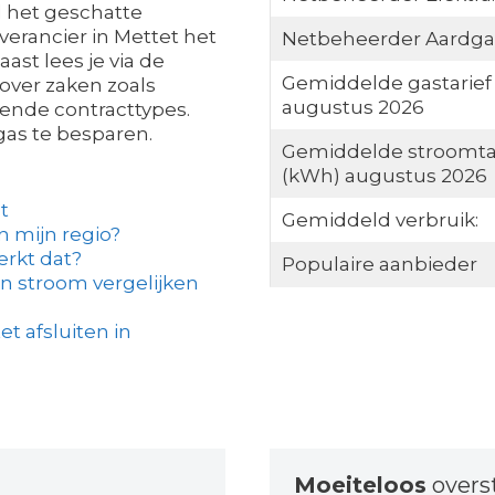
l het geschatte
everancier in Mettet het
Netbeheerder Aardga
st lees je via de
Gemiddelde gastarief
over zaken zoals
augustus 2026
lende contracttypes.
gas te besparen.
Gemiddelde stroomta
(kWh) augustus 2026
t
Gemiddeld verbruik:
in mijn regio?
erkt dat?
Populaire aanbieder
n stroom vergelijken
t afsluiten in
Moeiteloos
overs