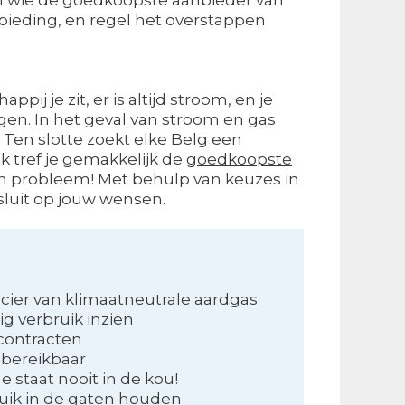
nbieding, en regel het overstappen
ppij je zit, er is altijd stroom, en je
en. In het geval van stroom en gas
. Ten slotte zoekt elke Belg een
k tref je gemakkelijk de
goedkoopste
geen probleem! Met behulp van keuzes in
sluit op jouw wensen.
cier van klimaatneutrale aardgas
g verbruik inzien
contracten
 bereikbaar
e staat nooit in de kou!
ruik in de gaten houden