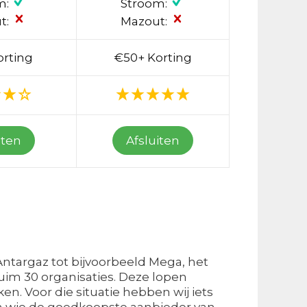
m:
Stroom:
t:
Mazout:
orting
€50+ Korting
iten
Afsluiten
Antargaz tot bijvoorbeeld Mega, het
uim 30 organisaties. Deze lopen
ken. Voor die situatie hebben wij iets
en wie de goedkoopste aanbieder van