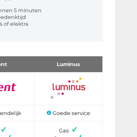
nnen 5 minuten
bedenktijd
 of elektra
ent
Luminus
endelijk
Goede service
Gas: