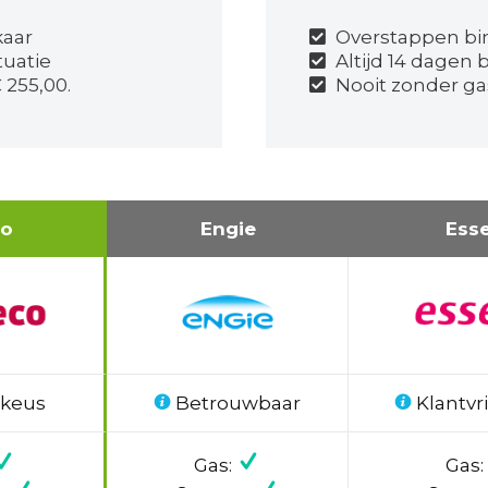
kaar
Overstappen bi
tuatie
Altijd 14 dagen 
 255,00.
Nooit zonder gas
co
Engie
Ess
 keus
Betrouwbaar
Klantvri
Gas:
Gas: