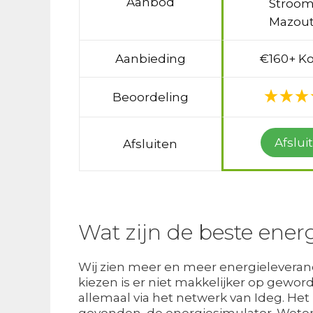
Aanbod
Stroom
Mazout
Aanbieding
€160+ Ko
Beoordeling
Afslui
Afsluiten
Wat zijn de beste energ
Wij zien meer en meer energieleveranci
kiezen is er niet makkelijker op gewo
allemaal via het netwerk van Ideg. Het i
gevonden, de energiesimulator. Weten