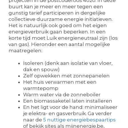
projecten in de postcoderoos 4020. In deze
buurt kan je meer en meer tegen een
gunstig tarief participeren in dergelijke
collectieve duurzame energie initiatieven.
Het is natuurlijk ook goed om het eigen
energieverbruik gaan beperken. In een
korte tijd moet Luik energieneutraal zijn (los
van gas). Hieronder een aantal mogelijke
maatregelen:
Isoleren (denk aan isolatie van vloer,
dak en spouw)
Zelf opwekken met zonnepanelen
Het huis verwarmen met een
warmtepomp
Warm water via de zonneboiler
Een biomassaketel laten installeren
En het ligt voor de hand: minimaliseer
je elektra- en gasverbruik. Ga verder
naar de
5 nuttige energiebespaartips
of bekijk sites als mijnenergie.be,