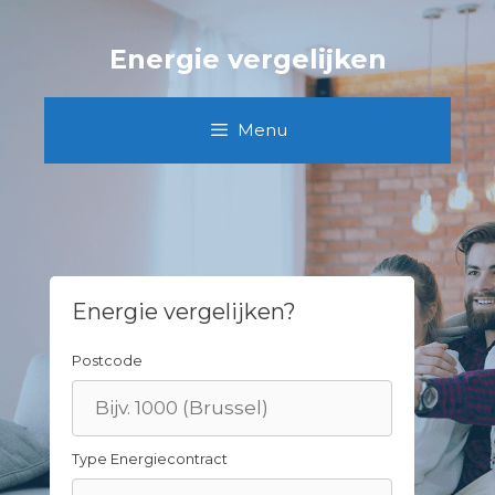
Skip
to
Energie vergelijken
content
Menu
Energie vergelijken?
Postcode
Type Energiecontract