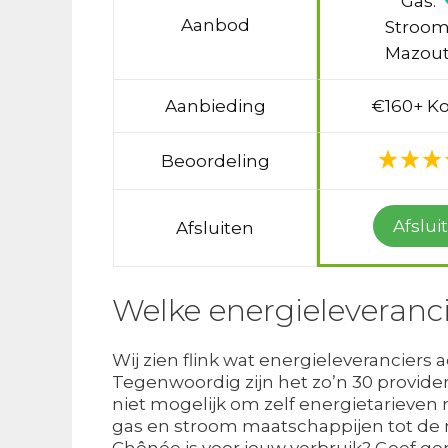
Gas:
Aanbod
Stroom
Mazout
Aanbieding
€160+ Ko
Beoordeling
Afslui
Afsluiten
Welke energieleveranci
Wij zien flink wat energieleveranciers 
Tegenwoordig zijn het zo’n 30 provide
niet mogelijk om zelf energietarieven 
gas en stroom maatschappijen tot de
Chênée is voor jouw verbruik? Geef gem