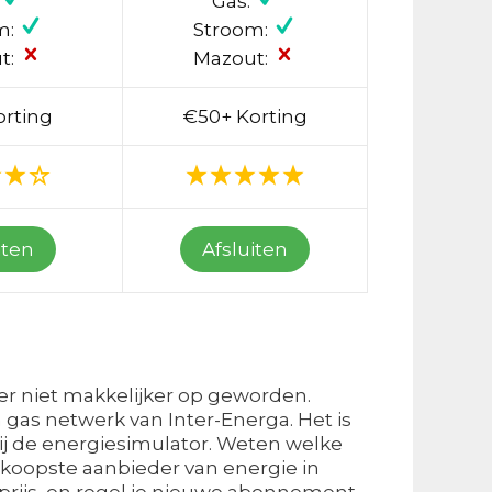
Gas:
m:
Stroom:
t:
Mazout:
orting
€50+ Korting
iten
Afsluiten
 er niet makkelijker op geworden.
gas netwerk van Inter-Energa. Het is
wij de energiesimulator. Weten welke
koopste aanbieder van energie in
 prijs, en regel je nieuwe abonnement