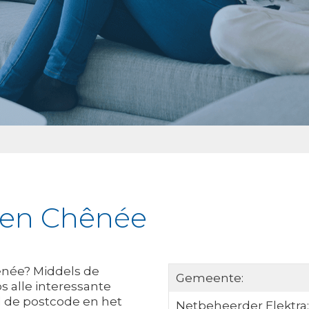
jken Chênée
ênée? Middels de
Gemeente:
s alle interessante
l de postcode en het
Netbeheerder Elektra: