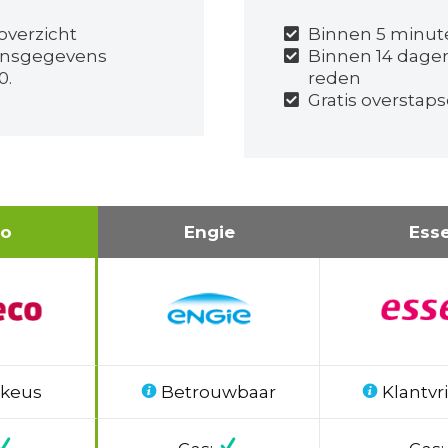
 overzicht
Binnen 5 minut
onsgegevens
Binnen 14 dage
0.
reden
Gratis overstaps
co
Engie
Ess
 keus
Betrouwbaar
Klantvri