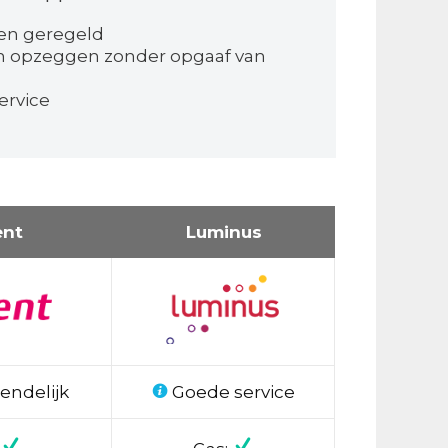
en geregeld
n opzeggen zonder opgaaf van
ervice
ent
Luminus
endelijk
Goede service