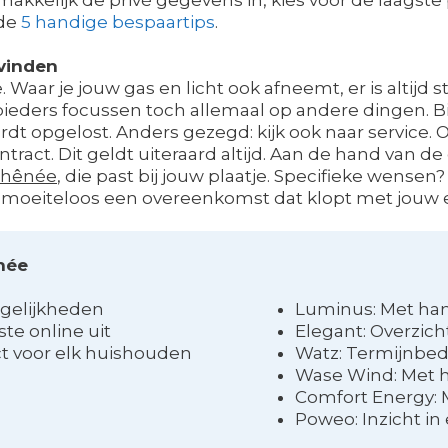
 de
5 handige bespaartips
.
vinden
. Waar je jouw gas en licht ook afneemt, er is altijd 
nbieders focussen toch allemaal op andere dingen. 
ordt opgelost. Anders gezegd: kijk ook naar service
tract. Dit geldt uiteraard altijd. Aan de hand van d
Chênée
, die past bij jouw plaatje. Specifieke wensen
 je moeiteloos een overeenkomst dat klopt met jouw
née
ogelijkheden
Luminus: Met han
te online uit
Elegant: Overzich
ct voor elk huishouden
Watz: Termijnbed
Wase Wind: Met 
Comfort Energy: 
Poweo: Inzicht in