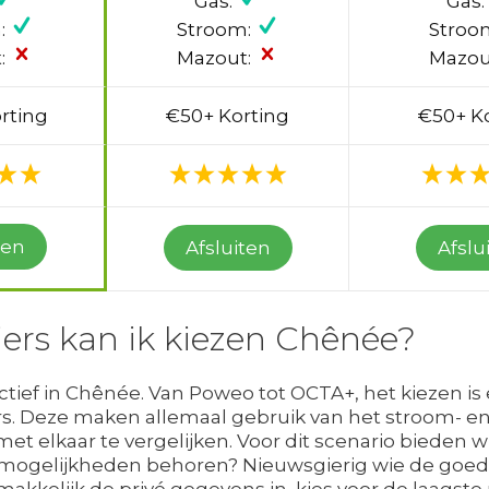
Gas:
Gas:
:
Stroom:
Stroo
:
Mazout:
Mazou
rting
€50+ Korting
€50+ K
ten
Afsluiten
Afslu
ers kan ik kiezen Chênée?
actief in Chênée. Van Poweo tot OCTA+, het kiezen is
rs. Deze maken allemaal gebruik van het stroom- en 
met elkaar te vergelijken. Voor dit scenario bieden 
 mogelijkheden behoren? Nieuwsgierig wie de goed
akkelijk de privé gegevens in, kies voor de laagste