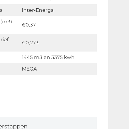
s
Inter-Energa
 (m3)
€0,37
rief
€0,273
1445 m3 en 3375 kwh
MEGA
erstappen