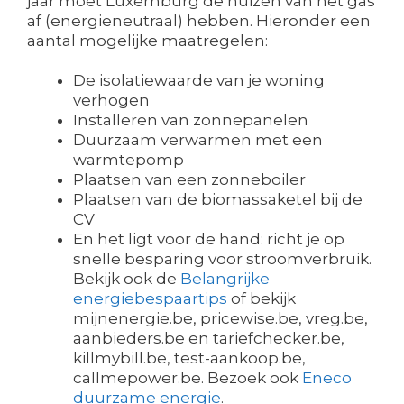
jaar moet Luxemburg de huizen van het gas
af (energieneutraal) hebben. Hieronder een
aantal mogelijke maatregelen:
De isolatiewaarde van je woning
verhogen
Installeren van zonnepanelen
Duurzaam verwarmen met een
warmtepomp
Plaatsen van een zonneboiler
Plaatsen van de biomassaketel bij de
CV
En het ligt voor de hand: richt je op
snelle besparing voor stroomverbruik.
Bekijk ook de
Belangrijke
energiebespaartips
of bekijk
mijnenergie.be, pricewise.be, vreg.be,
aanbieders.be en tariefchecker.be,
killmybill.be, test-aankoop.be,
callmepower.be. Bezoek ook
Eneco
duurzame energie
.