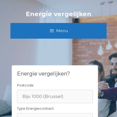
Skip
to
Energie vergelijken
content
Menu
Energie vergelijken?
Postcode
Type Energiecontract