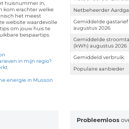
et huisnummer in,
en kom erachter welke
Netbeheerder Aardga
hnisch het meest
Gemiddelde gastarief
eze website waardevolle
augustus 2026
tips om jouw huis te
ikbare bespaartips.
Gemiddelde stroomta
(kWh) augustus 2026
on
Gemiddeld verbruik:
arieven in mijn regio?
rkt
Populaire aanbieder
me energie in Musson
Probleemloos
ov