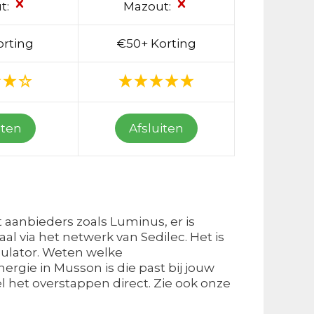
t:
Mazout:
orting
€50+ Korting
iten
Afsluiten
 aanbieders zoals Luminus, er is
al via het netwerk van Sedilec. Het is
imulator. Weten welke
gie in Musson is die past bij jouw
l het overstappen direct. Zie ook onze