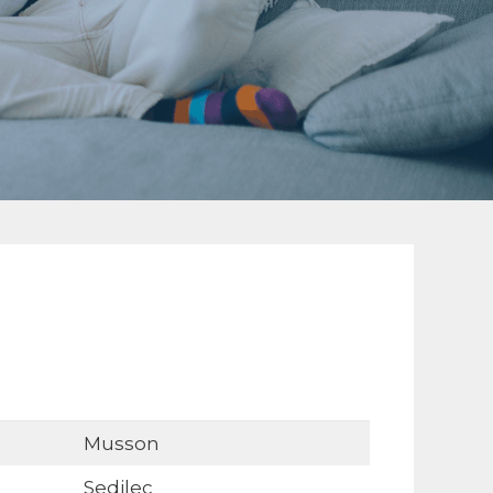
Musson
Sedilec