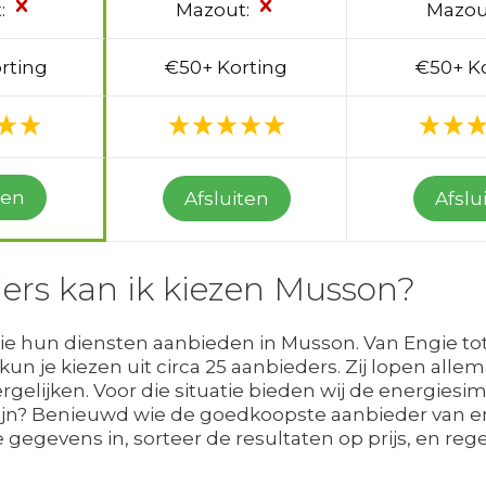
:
Mazout:
Mazou
rting
€50+ Korting
€50+ K
ten
Afsluiten
Afslu
iers kan ik kiezen Musson?
 die hun diensten aanbieden in Musson. Van Engie tot
 je kiezen uit circa 25 aanbieders. Zij lopen allema
vergelijken. Voor die situatie bieden wij de energies
jn? Benieuwd wie de goedkoopste aanbieder van ener
egevens in, sorteer de resultaten op prijs, en rege