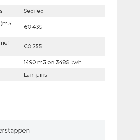
s
Sedilec
 (m3)
€0,435
rief
€0,255
1490 m3 en 3485 kwh
Lampiris
erstappen