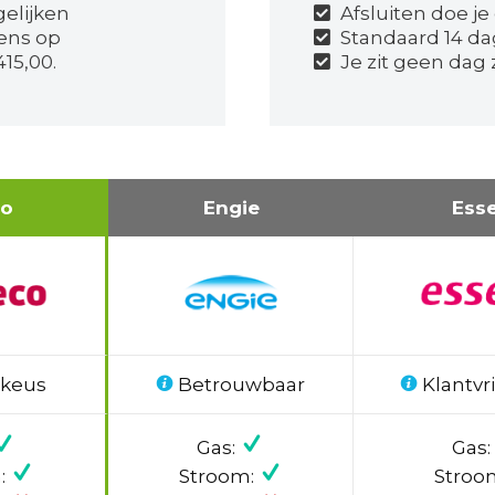
gelijken
Afsluiten doe je
ens op
Standaard 14 d
15,00.
Je zit geen dag
co
Engie
Ess
 keus
Betrouwbaar
Klantvri
Gas:
Gas:
:
Stroom:
Stroo