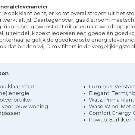
nergieleverancier
 je ook klant bent, er komt overal stroom uit het st
erkt altijd. Daartegenover, gas & stroom maatsch
g, dan is het gewenst dat dit adequaat wordt opgelo
el, uiteindelijk zoekt iedereen een goede én goedkop
hterhaal je gelijk de
goedkoopste energieleveranc
Ook dat bieden wij. D.m.v filters in de vergelijkings
sson
ou klaar staat
Luminus: Verstan
me) energie
Elegant: Termijn
ootverbruiker
Watz: Prima klan
 voor jouw woning
Wase Wind: Met p
anpassen
Comfort Energy: 
Poweo: Eerlijk en