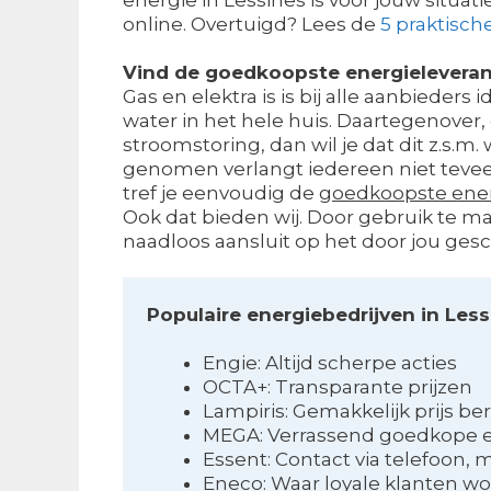
online. Overtuigd? Lees de
5 praktisch
Vind de goedkoopste energieleveran
Gas en elektra is is bij alle aanbieders 
water in het hele huis. Daartegenover, 
stroomstoring, dan wil je dat dit z.s.m.
genomen verlangt iedereen niet teveel 
tref je eenvoudig de
goedkoopste ener
Ook dat bieden wij. Door gebruik te ma
naadloos aansluit op het door jou gesc
Populaire energiebedrijven in Les
Engie: Altijd scherpe acties
OCTA+: Transparante prijzen
Lampiris: Gemakkelijk prijs b
MEGA: Verrassend goedkope 
Essent: Contact via telefoon, 
Eneco: Waar loyale klanten w