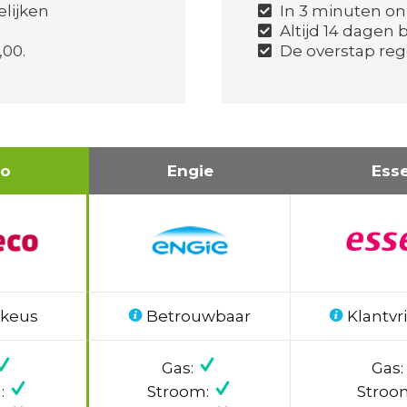
elijken
In 3 minuten on
Altijd 14 dagen 
,00.
De overstap reg
co
Engie
Ess
 keus
Betrouwbaar
Klantvri
Gas:
Gas:
:
Stroom:
Stroo