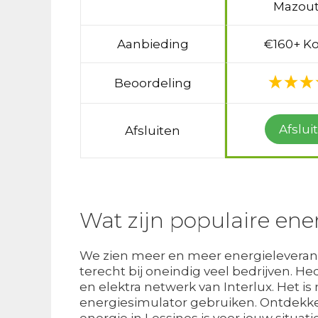
Mazout
Aanbieding
€160+ Ko
Beoordeling
Afslui
Afsluiten
Wat zijn populaire ener
We zien meer en meer energieleveranci
terecht bij oneindig veel bedrijven. H
en elektra netwerk van Interlux. Het is n
energiesimulator gebruiken. Ontdekke
energie in Lessines is voor jouw situat