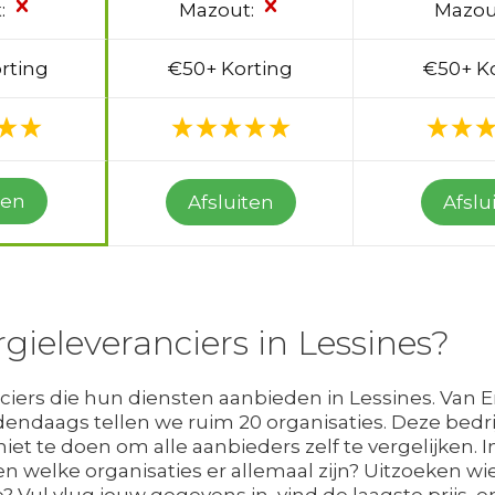
:
Mazout:
Mazou
rting
€50+ Korting
€50+ K
ten
Afsluiten
Afslu
gieleveranciers in Lessines?
ers die hun diensten aanbieden in Lessines. Van En
edendaags tellen we ruim 20 organisaties. Deze bedr
iet te doen om alle aanbieders zelf te vergelijken. In
n welke organisaties er allemaal zijn? Uitzoeken w
ie? Vul vlug jouw gegevens in, vind de laagste prijs,