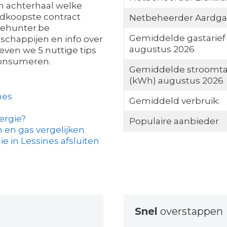
n achterhaal welke
edkoopste contract
Netbeheerder Aardga
giehunter.be
Gemiddelde gastarief
schappijen en info over
augustus 2026
even we 5 nuttige tips
consumeren.
Gemiddelde stroomta
(kWh) augustus 2026
nes
Gemiddeld verbruik:
ergie?
Populaire aanbieder
 en gas vergelijken
e in Lessines afsluiten
Snel
overstappen