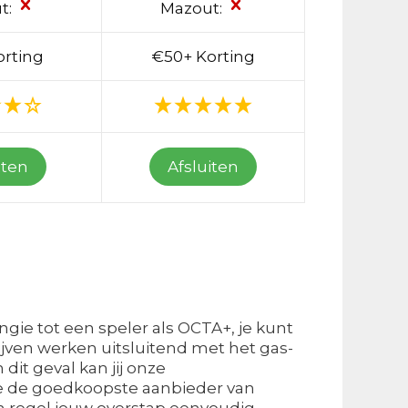
t:
Mazout:
orting
€50+ Korting
iten
Afsluiten
gie tot een speler als OCTA+, je kunt
ijven werken uitsluitend met het gas-
 dit geval kan jij onze
ie de goedkoopste aanbieder van
 en regel jouw overstap eenvoudig