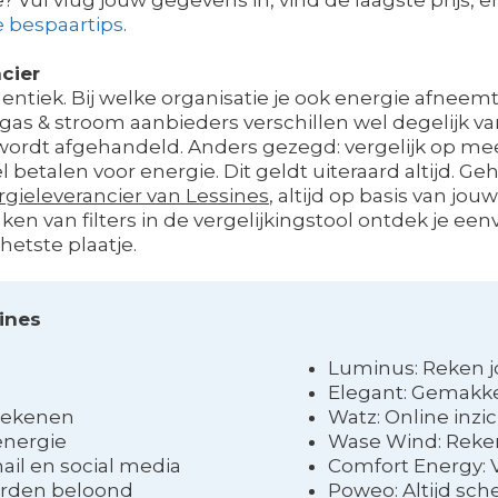
e bespaartips
.
cier
identiek. Bij welke organisatie je ook energie afneemt, 
gas & stroom aanbieders verschillen wel degelijk van
 wordt afgehandeld. Anders gezegd: vergelijk op meer 
betalen voor energie. Dit geldt uiteraard altijd. G
gieleverancier van Lessines
, altijd op basis van j
ken van filters in de vergelijkingstool ontdek je ee
hetste plaatje.
sines
Luminus: Reken j
Elegant: Gemakkel
erekenen
Watz: Online inzic
energie
Wase Wind: Reken
mail en social media
Comfort Energy: 
orden beloond
Poweo: Altijd sch