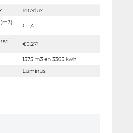
s
Interlux
 (m3)
€0,411
rief
€0,271
1575 m3 en 3365 kwh
Luminus