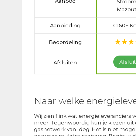
Aanbod
Stroom
Mazout
Aanbieding
€160+ Ko
Beoordeling
Afslui
Afsluiten
Naar welke energieleve
Wij zien flink wat energieleveranciers 
meer. Tegenwoordig kun je kiezen uit c
gasnetwerk van Ideg. Het is niet mogeli
energiesimulator proberen. Benieuwd 