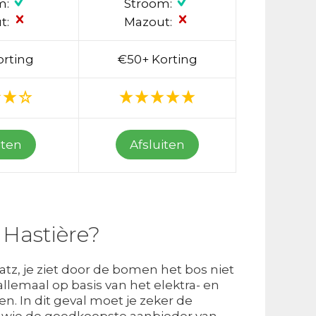
m:
Stroom:
t:
Mazout:
orting
€50+ Korting
iten
Afsluiten
 Hastière?
atz, je ziet door de bomen het bos niet
llemaal op basis van het elektra- en
en. In dit geval moet je zeker de
n wie de goedkoopste aanbieder van