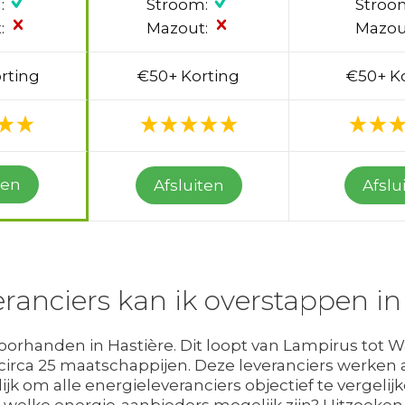
:
Stroom:
Stroo
:
Mazout:
Mazou
rting
€50+ Korting
€50+ K
ten
Afsluiten
Afslu
ranciers kan ik overstappen in
voorhanden in Hastière. Dit loopt van Lampirus tot W
irca 25 maatschappijen. Deze leveranciers werken a
jk om alle energieleveranciers objectief te vergelijk
welke energie-aanbieders mogelijk zijn? Uitzoeke