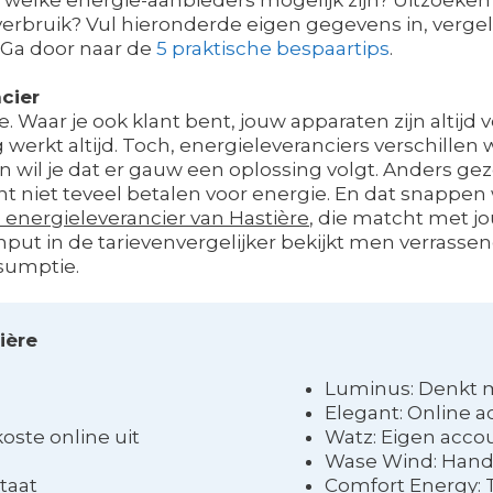
w verbruik? Vul hieronderde eigen gegevens in, vergel
Ga door naar de
5 praktische bespaartips
.
cier
fde. Waar je ook klant bent, jouw apparaten zijn altij
kt altijd. Toch, energieleveranciers verschillen wel
l je dat er gauw een oplossing volgt. Anders gezegd: 
niet teveel betalen voor energie. En dat snappen w
energieleverancier van Hastière
, die matcht met jo
 input in de tarievenvergelijker bekijkt men verra
sumptie.
ière
Luminus: Denkt 
Elegant: Online 
oste online uit
Watz: Eigen acco
Wase Wind: Hand
taat
Comfort Energy: 