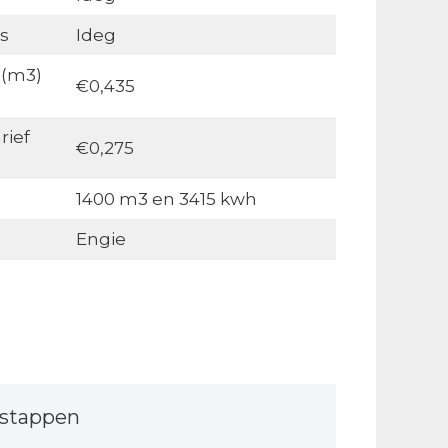
s
Ideg
 (m3)
€0,435
rief
€0,275
1400 m3 en 3415 kwh
Engie
stappen