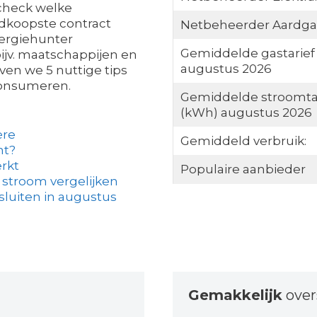
 check welke
edkoopste contract
Netbeheerder Aardga
nergiehunter
Gemiddelde gastarief
bijv. maatschappijen en
augustus 2026
ven we 5 nuttige tips
consumeren.
Gemiddelde stroomta
(kWh) augustus 2026
ère
Gemiddeld verbruik:
ht?
rkt
Populaire aanbieder
 stroom vergelijken
sluiten in augustus
Gemakkelijk
over