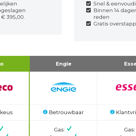
elijken
Snel & eenvoudi
pgeslagen
Binnen 14 dage
 € 395,00.
reden
Gratis overstap
co
Engie
Ess
 keus
Betrouwbaar
Klantvri
Gas:
Gas: