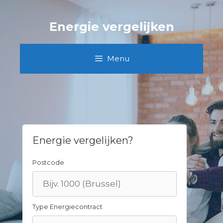
Skip
to
Energie vergelijken
content
Menu
Energie vergelijken?
Postcode
Type Energiecontract