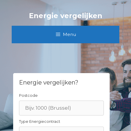
Skip
to
Energie vergelijken
content
Menu
Energie vergelijken?
Postcode
Type Energiecontract