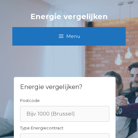
Skip
to
Energie vergelijken
content
Menu
Energie vergelijken?
Postcode
Type Energiecontract