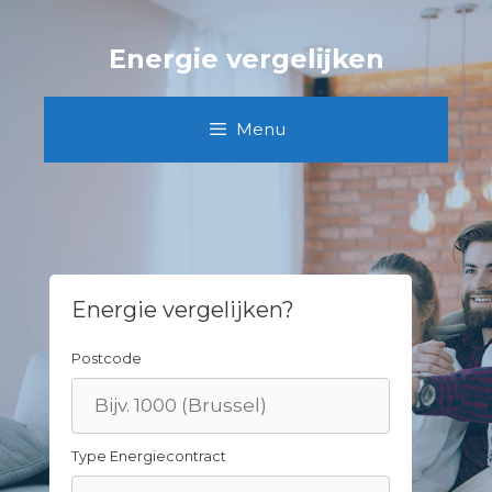
Skip
to
Energie vergelijken
content
Menu
Energie vergelijken?
Postcode
Type Energiecontract