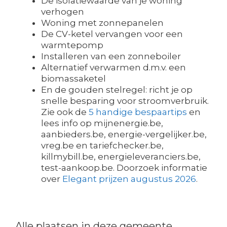
De isolatiewaarde van je woning
verhogen
Woning met zonnepanelen
De CV-ketel vervangen voor een
warmtepomp
Installeren van een zonneboiler
Alternatief verwarmen d.m.v. een
biomassaketel
En de gouden stelregel: richt je op
snelle besparing voor stroomverbruik.
Zie ook de
5 handige bespaartips
en
lees info op mijnenergie.be,
aanbieders.be, energie-vergelijker.be,
vreg.be en tariefchecker.be,
killmybill.be, energieleveranciers.be,
test-aankoop.be. Doorzoek informatie
over
Elegant prijzen augustus 2026
.
Alle plaatsen in deze gemeente