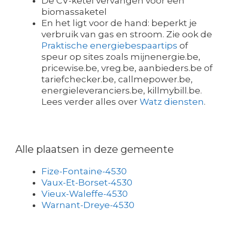
De CV-ketel vervangen voor een
biomassaketel
En het ligt voor de hand: beperkt je
verbruik van gas en stroom. Zie ook de
Praktische energiebespaartips
of
speur op sites zoals mijnenergie.be,
pricewise.be, vreg.be, aanbieders.be of
tariefchecker.be, callmepower.be,
energieleveranciers.be, killmybill.be.
Lees verder alles over
Watz diensten
.
Alle plaatsen in deze gemeente
Fize-Fontaine-4530
Vaux-Et-Borset-4530
Vieux-Waleffe-4530
Warnant-Dreye-4530