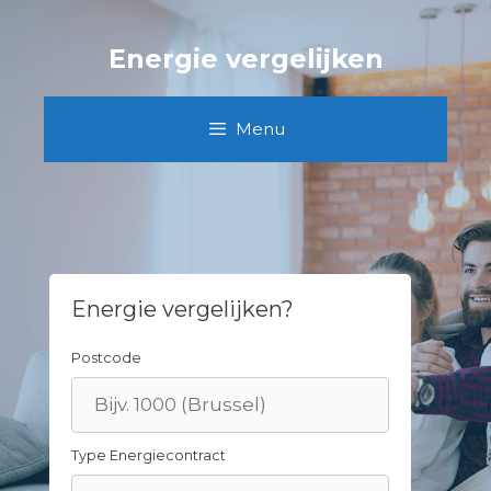
Skip
to
Energie vergelijken
content
Menu
Energie vergelijken?
Postcode
Type Energiecontract