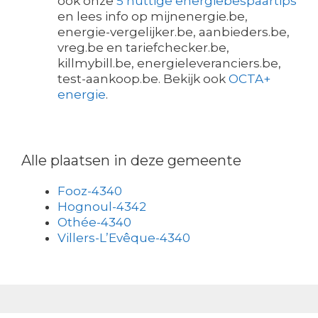
ook onze
5 nuttige energiebespaartips
en lees info op mijnenergie.be,
energie-vergelijker.be, aanbieders.be,
vreg.be en tariefchecker.be,
killmybill.be, energieleveranciers.be,
test-aankoop.be. Bekijk ook
OCTA+
energie
.
Alle plaatsen in deze gemeente
Fooz-4340
Hognoul-4342
Othée-4340
Villers-L’Evêque-4340