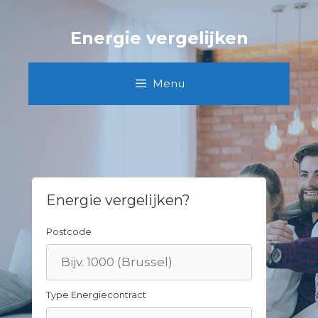
Skip
to
Energie vergelijken
content
Menu
Energie vergelijken?
Postcode
Type Energiecontract