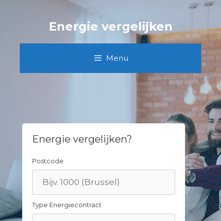
Skip
to
Energie vergelijken
content
Menu
Energie vergelijken?
Postcode
Type Energiecontract