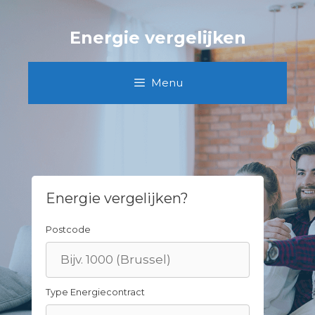
Skip
to
Energie vergelijken
content
Menu
Energie vergelijken?
Postcode
Type Energiecontract