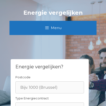
Skip
to
Energie vergelijken
content
Menu
Energie vergelijken?
Postcode
Type Energiecontract