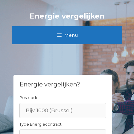
Skip
to
Energie vergelijken
content
Menu
Energie vergelijken?
Postcode
Type Energiecontract