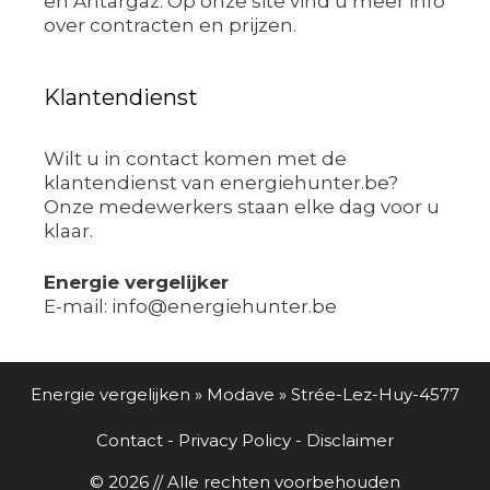
en Antargaz. Op onze site vind u meer info
over contracten en prijzen.
Klantendienst
Wilt u in contact komen met de
klantendienst van energiehunter.be?
Onze medewerkers staan elke dag voor u
klaar.
Energie vergelijker
E-mail: info@energiehunter.be
Energie vergelijken
»
Modave
»
Strée-Lez-Huy-4577
Contact
-
Privacy Policy
-
Disclaimer
© 2026 // Alle rechten voorbehouden