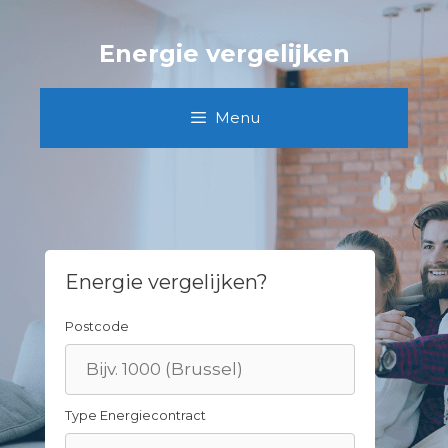
Skip
to
Energie vergelijken
content
Menu
Energie vergelijken?
Postcode
Type Energiecontract