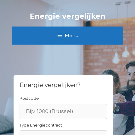
Skip
to
Energie vergelijken
content
Menu
Energie vergelijken?
Postcode
Type Energiecontract