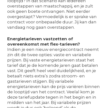
looptijd? In dat scenario kan iedereen
overstappen van maatschappij, en je zult
ook geen boete ontvangen. Niet eerder
overgestapt? Vermoedelijk is er sprake van
contract voor onbepaalde duur. Jij kan dan
vandaag nog gaan overstappen.
Energietarieven vastzetten of
overeenkomst met flex-tarieven?
Indien je een nieuw energiecontract neemt
zin dit de twee opties: vaste en variabele
prijzen. Bij vaste energietarieven staat het
tarief dat je de komende jaren gaat betalen
vast. Dit geeft heel veel duidelijkheid, en je
betaalt niets extra’s zodra stroom- en
gastarieven stijgen. Bij variabele
energietarieven kan de prijs variëren binnen
de looptijd van het contract. Veelal kom je
deze tariefupdate tegen in het begin en in
midden van het jaar. Bij variabele prijzen
wordt je dus ook ‘beloond’ als de