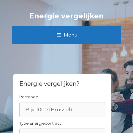
Skip
to
Energie vergelijken
content
Menu
Energie vergelijken?
Postcode
Type Energiecontract