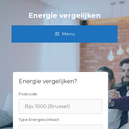
Skip
to
Energie vergelijken
content
Menu
Energie vergelijken?
Postcode
Type Energiecontract