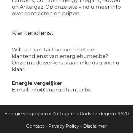
Lampiris, Comfort Energy, Elegant, Poweo
en Antargaz. Op onze site vind u meer info
over contracten en prijzen.
Klantendienst
Wilt u in contact komen met de
klantendienst van energiehunter.be?
Onze medewerkers staan elke dag voor u
klaar.
Energie vergelijker
E-mail: info@energiehunter.be
Energie vergelijken
»
Zottegem
»
Godveerdegem-9620
Contact
-
Privacy Policy
-
Disclaimer