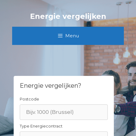
Skip
to
Energie vergelijken
content
Menu
Energie vergelijken?
Postcode
Type Energiecontract