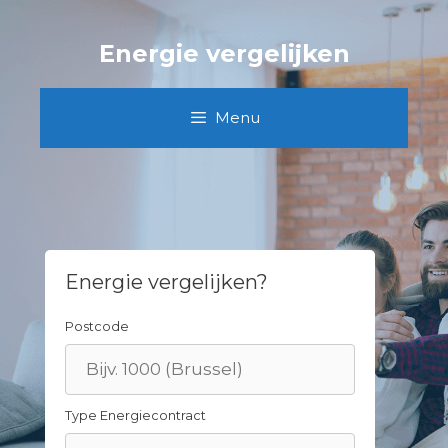
Skip
to
Energie vergelijken
content
Menu
Energie vergelijken?
Postcode
Type Energiecontract