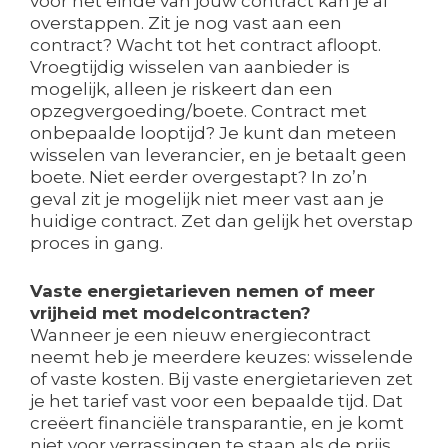
voor het einde van jouw contract kan je al
overstappen. Zit je nog vast aan een
contract? Wacht tot het contract afloopt.
Vroegtijdig wisselen van aanbieder is
mogelijk, alleen je riskeert dan een
opzegvergoeding/boete. Contract met
onbepaalde looptijd? Je kunt dan meteen
wisselen van leverancier, en je betaalt geen
boete. Niet eerder overgestapt? In zo’n
geval zit je mogelijk niet meer vast aan je
huidige contract. Zet dan gelijk het overstap
proces in gang.
Vaste energietarieven nemen of meer
vrijheid met modelcontracten?
Wanneer je een nieuw energiecontract
neemt heb je meerdere keuzes: wisselende
of vaste kosten. Bij vaste energietarieven zet
je het tarief vast voor een bepaalde tijd. Dat
creëert financiële transparantie, en je komt
niet voor verrassingen te staan als de prijs