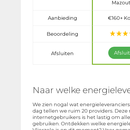
Mazout
Aanbieding
€160+ Ko
Beoordeling
Afslui
Afsluiten
Naar welke energieleve
We zien nogal wat energieleveranciers i
dag tellen we ruim 20 providers. Deze
internetgebruikers is het lastig om all
gebruiken. Ontdekken welke energiele
Vlierzele is op dit moment? Voer gemak