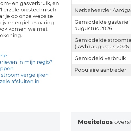
oom- en gasverbruik, en
lierzele prijstechnisch
Netbeheerder Aardga
ar je op onze website
Gemiddelde gastarief
bijv. energiebesparing
augustus 2026
n. Ook komen we met
rekening.
Gemiddelde stroomta
(kWh) augustus 2026
ele
Gemiddeld verbruik:
arieven in mijn regio?
tappen
Populaire aanbieder
 stroom vergelijken
ele afsluiten in
Moeiteloos
overs