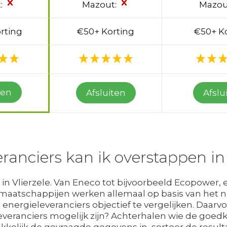
:
Mazout:
Mazou
rting
€50+ Korting
€50+ K
ten
Afsluiten
Afslu
ranciers kan ik overstappen in 
n Vlierzele. Van Eneco tot bijvoorbeeld Ecopower, er
 maatschappijen werken allemaal op basis van het 
e energieleveranciers objectief te vergelijken. Daarv
veranciers mogelijk zijn? Achterhalen wie de goedk
kelijk de gevraagde gegevens in, sorteer de resulta