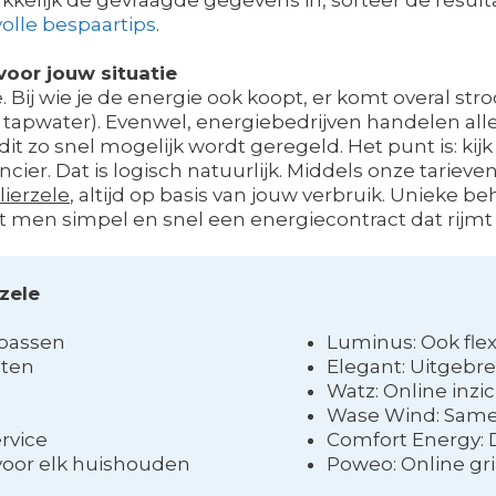
olle bespaartips
.
oor jouw situatie
. Bij wie je de energie ook koopt, er komt overal str
m tapwater). Evenwel, energiebedrijven handelen all
 dit zo snel mogelijk wordt geregeld. Het punt is: kijk
er. Dat is logisch natuurlijk. Middels onze tarieve
ierzele
, altijd op basis van jouw verbruik. Unieke b
kt men simpel en snel een energiecontract dat rij
rzele
npassen
Luminus: Ook flex
cten
Elegant: Uitgebr
Watz: Online inzic
Wase Wind: Sam
rvice
Comfort Energy: D
voor elk huishouden
Poweo: Online gri