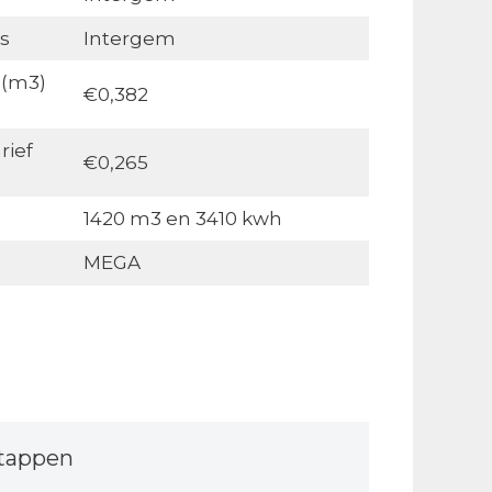
s
Intergem
 (m3)
€0,382
rief
€0,265
1420 m3 en 3410 kwh
MEGA
tappen