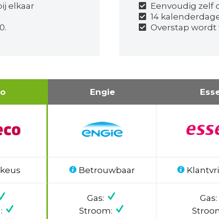
j elkaar
Eenvoudig zelf o
14 kalenderdag
0.
Overstap wordt
co
Engie
Ess
 keus
Betrouwbaar
Klantvri
Gas:
Gas:
:
Stroom:
Stroo