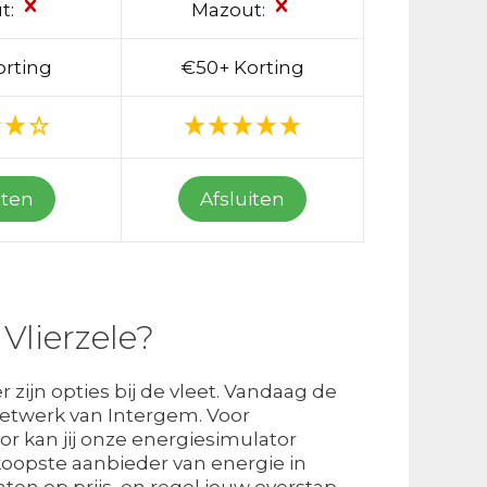
t:
Mazout:
orting
€50+ Korting
iten
Afsluiten
Vlierzele?
 zijn opties bij de vleet. Vandaag de
netwerk van Intergem. Voor
oor kan jij onze energiesimulator
oopste aanbieder van energie in
ten op prijs, en regel jouw overstap