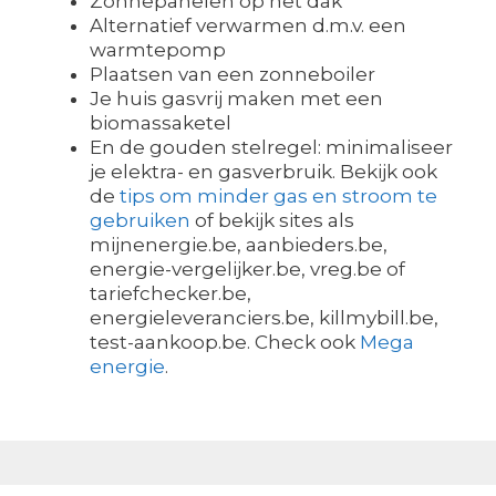
Zonnepanelen op het dak
Alternatief verwarmen d.m.v. een
warmtepomp
Plaatsen van een zonneboiler
Je huis gasvrij maken met een
biomassaketel
En de gouden stelregel: minimaliseer
je elektra- en gasverbruik. Bekijk ook
de
tips om minder gas en stroom te
gebruiken
of bekijk sites als
mijnenergie.be, aanbieders.be,
energie-vergelijker.be, vreg.be of
tariefchecker.be,
energieleveranciers.be, killmybill.be,
test-aankoop.be. Check ook
Mega
energie
.