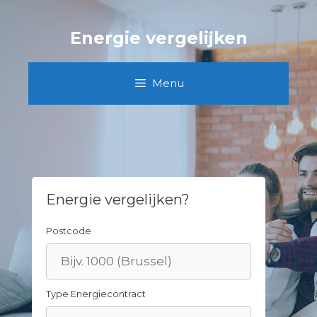
Skip
to
Energie vergelijken
content
Menu
Energie vergelijken?
Postcode
Type Energiecontract