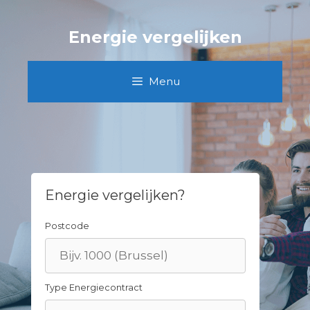
Skip
to
Energie vergelijken
content
Menu
Energie vergelijken?
Postcode
Type Energiecontract