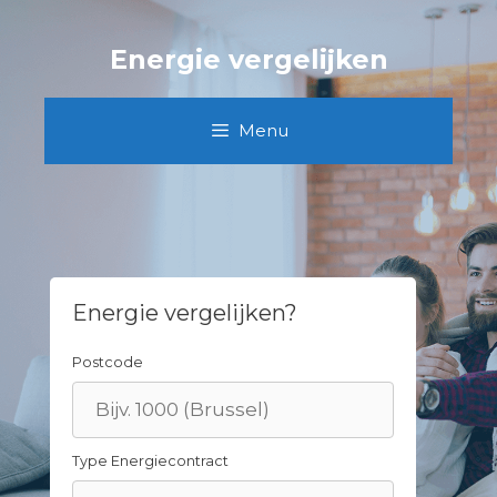
Skip
to
Energie vergelijken
content
Menu
Energie vergelijken?
Postcode
Type Energiecontract