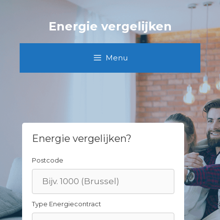
Skip
to
Energie vergelijken
content
Menu
Energie vergelijken?
Postcode
Type Energiecontract