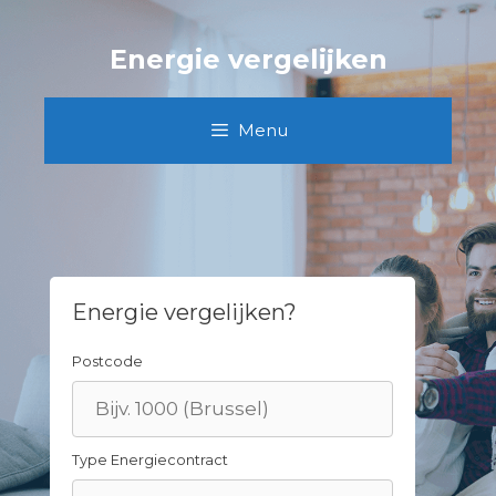
Skip
to
Energie vergelijken
content
Menu
Energie vergelijken?
Postcode
Type Energiecontract