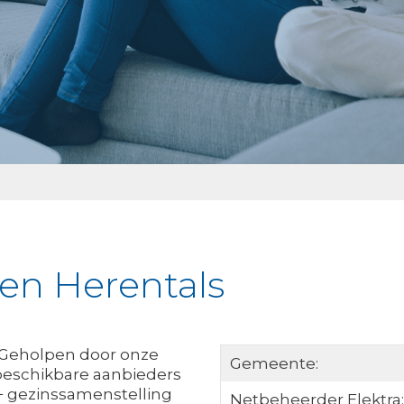
ken Herentals
? Geholpen door onze
Gemeente:
 beschikbare aanbieders
 + gezinssamenstelling
Netbeheerder Elektra: