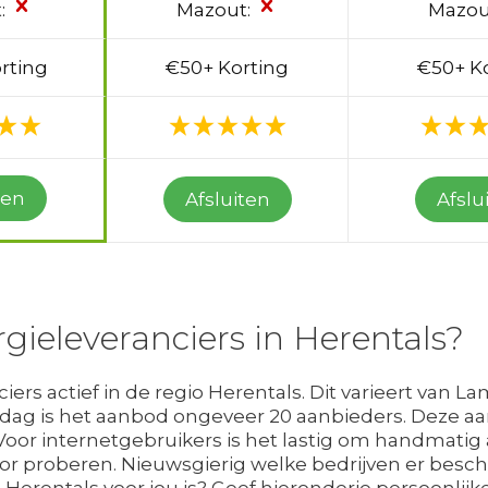
:
Mazout:
Mazou
rting
€50+ Korting
€50+ K
ten
Afsluiten
Afslu
rgieleveranciers in Herentals?
iers actief in de regio Herentals. Dit varieert van La
e dag is het aanbod ongeveer 20 aanbieders. Deze a
Voor internetgebruikers is het lastig om handmatig al
or proberen. Nieuwsgierig welke bedrijven er beschi
Herentals voor jou is? Geef hieronderje persoonlijk