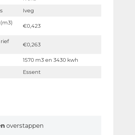
s
Iveg
 (m3)
€0,423
rief
€0,263
1570 m3 en 3430 kwh
Essent
en
overstappen