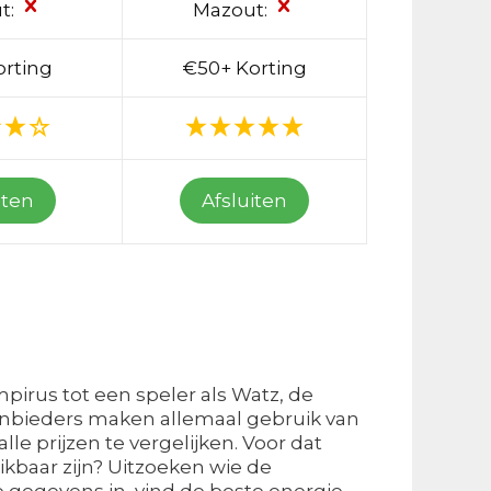
t:
Mazout:
orting
€50+ Korting
iten
Afsluiten
mpirus tot een speler als Watz, de
anbieders maken allemaal gebruik van
le prijzen te vergelijken. Voor dat
kbaar zijn? Uitzoeken wie de
e gegevens in, vind de beste energie