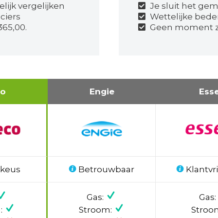
lijk vergelijken
Je sluit het gema
ciers
Wettelijke bede
365,00.
Geen moment z
co
Engie
Ess
 keus
Betrouwbaar
Klantvri
Gas:
Gas:
:
Stroom:
Stroo