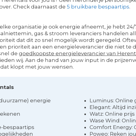
 over. Check daarnaast de
5 bruikbare bespaartips
.
welke organisatie je ook energie afneemt, je hebt 24
lniettemin, gas & stroom leveranciers handelen al
riteit dat dit zo snel mogelijk wordt geregeld. Oftewe
een prioriteit aan een energieleverancier die niet te d
 snel de
goedkoopste energieleverancier van Herent
ieden wij. Aan de hand van jouw input in de prijzenv
at klopt met jouw wensen.
entals
 (duurzame) energie
Luminus: Online g
Elegant: Altijd inz
erekenen
Watz: Online prij
Wase Wind: Onlin
e-bespaartips
Comfort Energy: 
ogelijkheden
Poweo: Reken jou