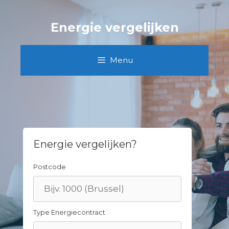
Skip
to
Energie vergelijken
content
Menu
Energie vergelijken?
Postcode
Type Energiecontract