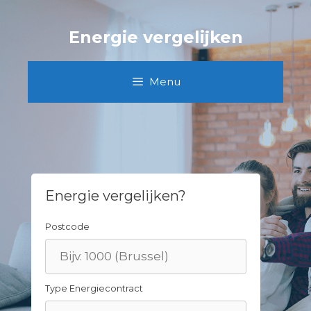
Skip
to
Energie vergelijken
content
Menu
Energie vergelijken?
Postcode
Type Energiecontract