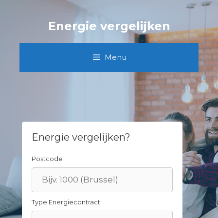
Skip
to
Energie vergelijken
content
Menu
Energie vergelijken?
Postcode
Type Energiecontract