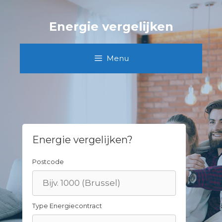
Skip
to
Energie vergelijken
content
Menu
Energie vergelijken?
Postcode
Type Energiecontract