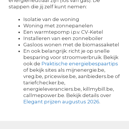
energieneutraal zijn (los van gas). De
stappen die jij zelf kunt nemen:
Isolatie van de woning
Woning met zonnepanelen
Een warmtepomp i.p.v. CV-Ketel
Installeren van een zonneboiler
Gasloos wonen met de biomassaketel
En ook belangrijk: richt je op snelle
besparing voor stroomverbruik. Bekijk
ook de
Praktische energiebespaartips
of bekijk sites als mijnenergie.be,
vreg.be, pricewise.be, aanbieders.be of
tariefchecker.be,
energieleveranciers.be, killmybill.be,
callmepower.be. Bekijk details over
Elegant prijzen augustus 2026
.