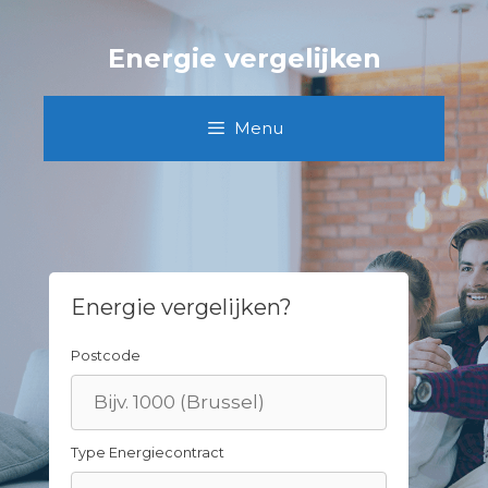
Skip
to
Energie vergelijken
content
Menu
Energie vergelijken?
Postcode
Type Energiecontract