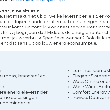
oor jouw situatie
de. Het maakt niet uit bij welke leverancier je zit, er
Maar, bedrijven handelen allemaal op hun eigen mani
onteur komt. Kortom: kijk ook naar service. Per slot 
. En wij begrijpen dat! Middels de energiehunter c
t met jouw verbruik. Specifieke wensen? Ook dit kun je
ent dat aansluit op jouw energieconsumptie.
r
Luminus: Gemakke
 aardgas, brandstof en
Elegant: 5-sterre
Watz: Online ene
nen
Wase Wind: Exclu
e energieleverancier
Comfort Energy: Al
zame oplossingen
Poweo: Duurzame
t op minder te