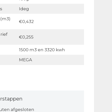
s
Ideg
 (m3)
€0,432
rief
€0,255
1500 m3 en 3320 kwh
MEGA
rstappen
uten afgesloten