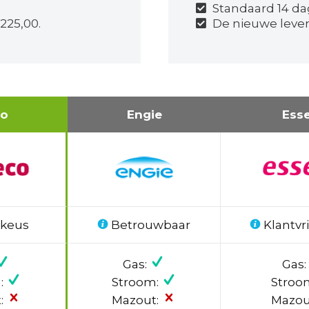
Standaard 14 d
225,00.
De nieuwe lever
co
Engie
Ess
 keus
Betrouwbaar
Klantvri
Gas:
Gas:
:
Stroom:
Stroo
:
Mazout:
Mazou