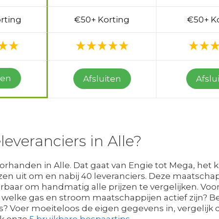
rting
€50+ Korting
€50+ K
ten
Afsluiten
Afslu
everanciers in Alle?
oorhanden in Alle. Dat gaat van Engie tot Mega, het k
zen uit om en nabij 40 leveranciers. Deze maatschap
erbaar om handmatig alle prijzen te vergelijken. Voo
 welke gas en stroom maatschappijen actief zijn?
is? Voer moeiteloos de eigen gegevens in, vergelijk 
ck onze
5 bruikbare bespaartips
.