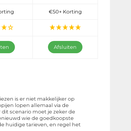
orting
€50+ Korting
iten
Afsluiten
iezen is er niet makkelijker op
pijen lopen allemaal via de
r dit scenario moet je zeker de
 Benieuwd wie de goedkoopste
de huidige tarieven, en regel het