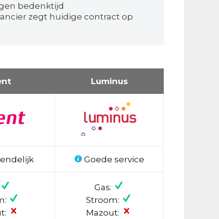
agen bedenktijd
ancier zegt huidige contract op
ent
Luminus
endelijk
Goede service
Gas:
m:
Stroom:
t:
Mazout: