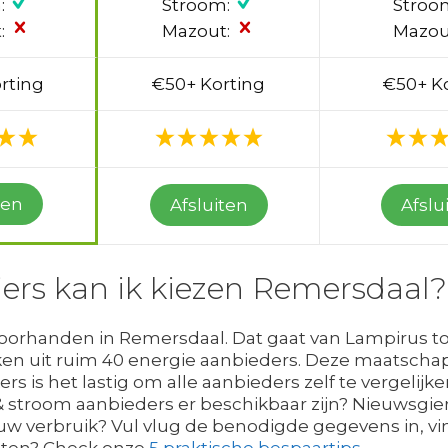
:
Stroom:
Stroo
:
Mazout:
Mazou
rting
€50+ Korting
€50+ K
ten
Afsluiten
Afslu
iers kan ik kiezen Remersdaal?
voorhanden in Remersdaal. Dat gaat van Lampirus tot W
 uit ruim 40 energie aanbieders. Deze maatschapp
 is het lastig om alle aanbieders zelf te vergelijken. 
& stroom aanbieders er beschikbaar zijn? Nieuwsgi
ouw verbruik? Vul vlug de benodigde gegevens in, vin
eten? Check onze
5 praktische bespaartips
.