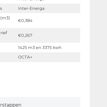
s
Inter-Energa
 (m3)
€0,384
rief
€0,267
1425 m3 en 3375 kwh
OCTA+
rstappen