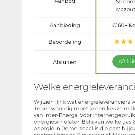
Aanbod
Stroom
Mazout
Aanbieding
€160+ Ko
Beoordeling
Afslui
Afsluiten
Welke energieleveranc
Wij zien flink wat energieleveranciers 
Tegenwoordig moet je een keuze maken
van Inter-Energa. Voor internetgebruikers
energiesimulator. Bekijken welke gas 
energie in Remersdaal is die past bij j
contract binnen 5 minuten af. Meer w