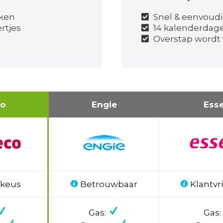
jken
Snel & eenvoudi
rtjes
14 kalenderdag
Overstap wordt
co
Engie
Ess
 keus
Betrouwbaar
Klantvri
Gas:
Gas: