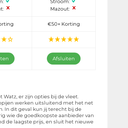
m:
Stroom:
t:
Mazout:
orting
€50+ Korting
iten
Afsluiten
atz, er zijn opties bij de vleet.
ijen werken uitsluitend met het net
In dit geval kun jij terecht bij de
erig wie de goedkoopste aanbieder van
d de laagste prijs, en sluit het nieuwe