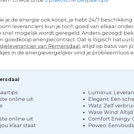
wie je de energie ook koopt, je hebt 24/7 beschikking 
room leveranciers kun je toch goed van elkaar onder
t zo snel mogelijk wordt geregeld. Anders gezegd: beki
goedkoop energiecontract. Dat is logisch natuurlijk
ieleverancier van Remersdaal
, altijd op basis van 
kjes in de energievergelijker vind je probleemloos e
ersdaal
aartips
Luminus: Leveran
te online uit
Elegant: Een sche
ce
Watz: Zelf verbru
Wase Wind: Altijd
te online uit
Comfort Energy: 
jou klaar staat
Poweo: Eenvoudig