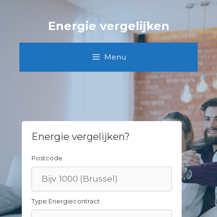
Skip
to
Energie vergelijken
content
Menu
Energie vergelijken?
Postcode
Type Energiecontract