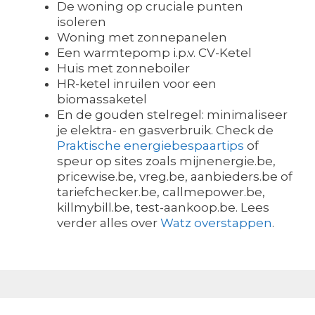
De woning op cruciale punten
isoleren
Woning met zonnepanelen
Een warmtepomp i.p.v. CV-Ketel
Huis met zonneboiler
HR-ketel inruilen voor een
biomassaketel
En de gouden stelregel: minimaliseer
je elektra- en gasverbruik. Check de
Praktische energiebespaartips
of
speur op sites zoals mijnenergie.be,
pricewise.be, vreg.be, aanbieders.be of
tariefchecker.be, callmepower.be,
killmybill.be, test-aankoop.be. Lees
verder alles over
Watz overstappen
.