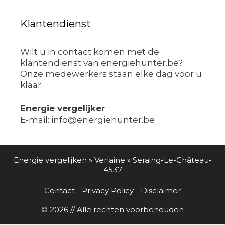
Klantendienst
Wilt u in contact komen met de
klantendienst van energiehunter.be?
Onze medewerkers staan elke dag voor u
klaar.
Energie vergelijker
E-mail: info@energiehunter.be
Energie vergelijken
»
Verlaine
»
Seraing-Le-Château-
4537
Contact
-
Privacy Policy
-
Disclaimer
© 2026 // Alle rechten voorbehouden