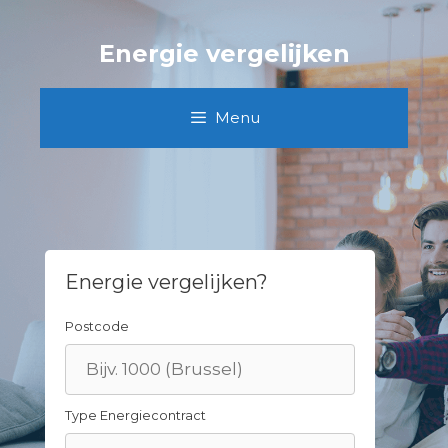
Skip
to
Energie vergelijken
content
Menu
Energie vergelijken?
Postcode
Type Energiecontract