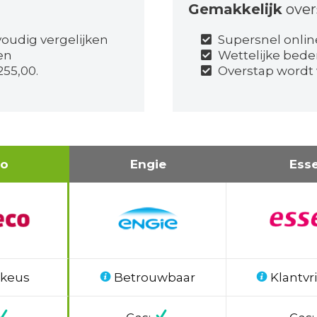
Gemakkelijk
over
oudig vergelijken
Supersnel onlin
gen
Wettelijke bede
55,00.
Overstap wordt 
co
Engie
Ess
 keus
Betrouwbaar
Klantvri