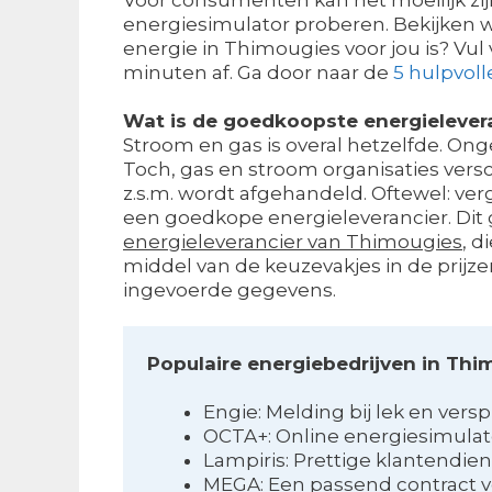
energiesimulator proberen. Bekijken 
energie in Thimougies voor jou is? Vul 
minuten af. Ga door naar de
5 hulpvoll
Wat is de goedkoopste energielever
Stroom en gas is overal hetzelfde. Onge
Toch, gas en stroom organisaties verschi
z.s.m. wordt afgehandeld. Oftewel: ver
een goedkope energieleverancier. Dit g
energieleverancier van Thimougies
, d
middel van de keuzevakjes in de prij
ingevoerde gegevens.
Populaire energiebedrijven in Thi
Engie: Melding bij lek en versp
OCTA+: Online energiesimulat
Lampiris: Prettige klantendien
MEGA: Een passend contract 