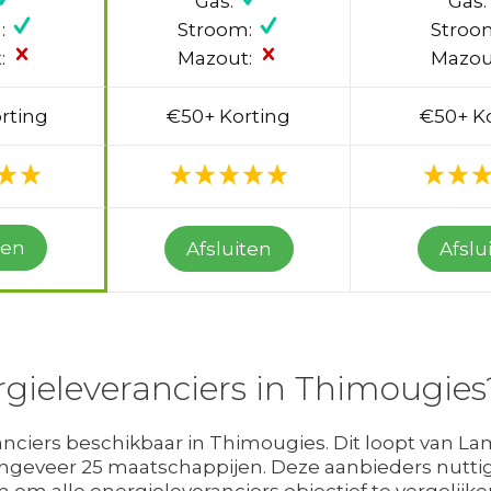
Gas:
Gas:
:
Stroom:
Stroo
:
Mazout:
Mazou
rting
€50+ Korting
€50+ K
ten
Afsluiten
Afslu
rgieleveranciers in Thimougies
anciers beschikbaar in Thimougies. Dit loopt van La
eveer 25 maatschappijen. Deze aanbieders nuttigen
 om alle energieleveranciers objectief te vergelijke