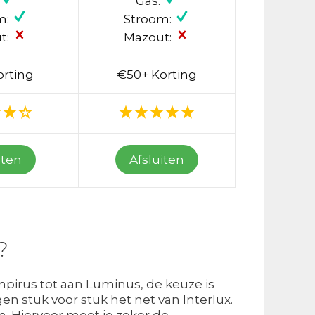
Gas:
m:
Stroom:
t:
Mazout:
orting
€50+ Korting
iten
Afsluiten
?
mpirus tot aan Luminus, de keuze is
 stuk voor stuk het net van Interlux.
n. Hiervoor moet je zeker de