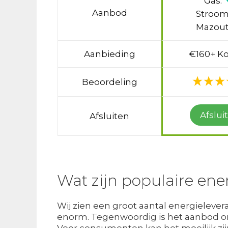
Gas:
Aanbod
Stroom
Mazout
Aanbieding
€160+ Ko
Beoordeling
Afslui
Afsluiten
Wat zijn populaire ene
Wij zien een groot aantal energielever
enorm. Tegenwoordig is het aanbod ong
Voor consumenten kan het moeilijk zijn