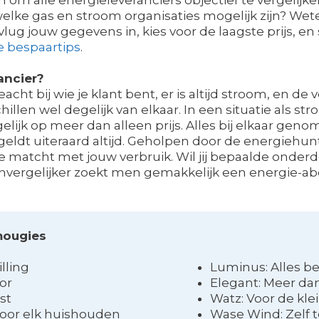
welke gas en stroom organisaties mogelijk zijn? We
vlug jouw gegevens in, kies voor de laagste prijs, en
e bespaartips
.
ancier?
acht bij wie je klant bent, er is altijd stroom, en 
llen wel degelijk van elkaar. In een situatie als str
gelijk op meer dan alleen prijs. Alles bij elkaar ge
eldt uiteraard altijd. Geholpen door de energiehunt
ie matcht met jouw verbruik. Wil jij bepaalde onde
zenvergelijker zoekt men gemakkelijk een energie
mougies
illing
Luminus: Alles b
or
Elegant: Meer dan
st
Watz: Voor de kle
voor elk huishouden
Wase Wind: Zelf 