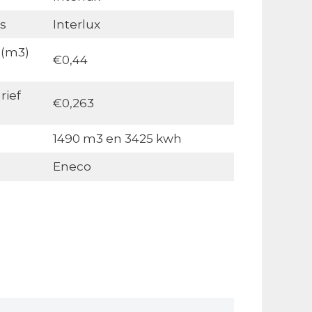
s
Interlux
 (m3)
€0,44
rief
€0,263
1490 m3 en 3425 kwh
Eneco