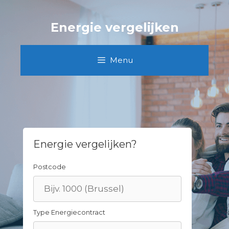
Skip
to
Energie vergelijken
content
Menu
Energie vergelijken?
Postcode
Type Energiecontract