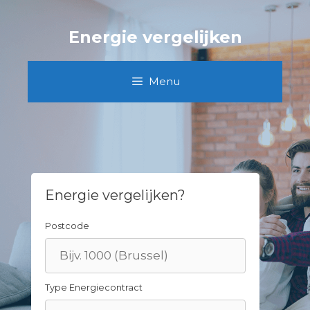
Skip
to
Energie vergelijken
content
Menu
Energie vergelijken?
Postcode
Type Energiecontract