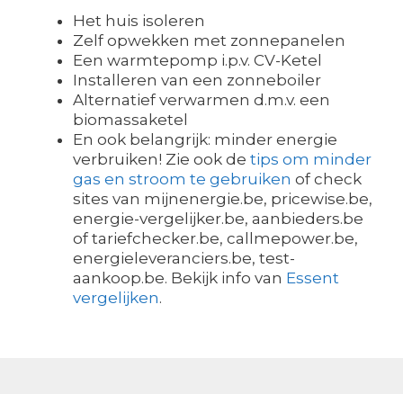
Het huis isoleren
Zelf opwekken met zonnepanelen
Een warmtepomp i.p.v. CV-Ketel
Installeren van een zonneboiler
Alternatief verwarmen d.m.v. een
biomassaketel
En ook belangrijk: minder energie
verbruiken! Zie ook de
tips om minder
gas en stroom te gebruiken
of check
sites van mijnenergie.be, pricewise.be,
energie-vergelijker.be, aanbieders.be
of tariefchecker.be, callmepower.be,
energieleveranciers.be, test-
aankoop.be. Bekijk info van
Essent
vergelijken
.